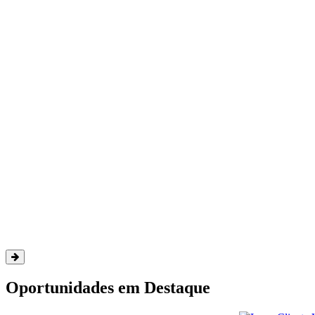
Escolhas com
sentido
E se fôssemos mais humanos e menos recursos?
ESTOU BUSCANDO ESTÁGIO!
Oportunidades em Destaque