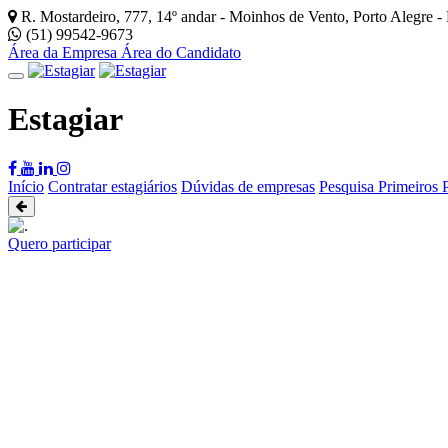
R. Mostardeiro, 777, 14º andar - Moinhos de Vento, Porto Alegre -
(51) 99542-9673
Área da Empresa
Área do Candidato
Estagiar
Início
Contratar estagiários
Dúvidas de empresas
Pesquisa Primeiros 
Quero participar
Quero me inscrever